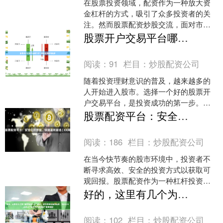
在股票投资领域，配资作为一种放大资
金杠杆的方式，吸引了众多投资者的关
注。然而股票配资炒股交流，面对市场
上众多的配资平台，如何选择一家正
股票开户交易平台哪个好？安全正规券商推荐
规、安全、可靠的平台，成为....
阅读：
91
栏目：
炒股配资公司
随着投资理财意识的普及，越来越多的
人开始进入股市。选择一个好的股票开
户交易平台，是投资成功的第一步。面
对市场上众多的券商，投资者常常感到
股票配资平台：安全杠杆炒股，快速盈利首选 | XX网
困惑：到底哪个平台更好？....
阅读：
186
栏目：
炒股配资公司
在当今快节奏的股市环境中，投资者不
断寻求高效、安全的投资方式以获取可
观回报。股票配资作为一种杠杆投资工
具，正逐渐成为市场关注的焦点。然
好的，这里有几个为“股票配资行业”设计、适合百度收录的标题，均在以内，并考虑了关键词布局和用户搜索意图：
而，如何在众多平台中选择一....
阅读：
102
栏目：
炒股配资公司