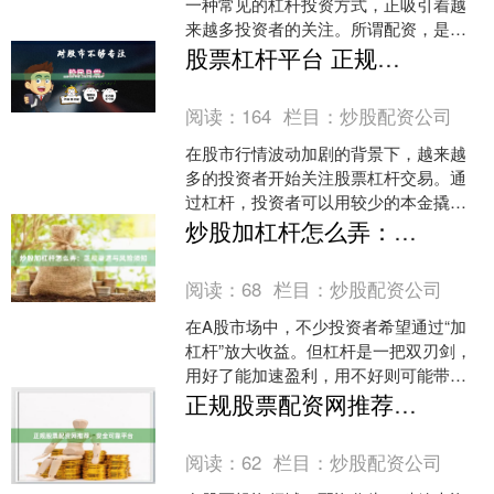
一种常见的杠杆投资方式，正吸引着越
来越多投资者的关注。所谓配资，是指
投资者通过向配资公司或金融机构借入
股票杠杆平台 正规安全平台推荐
资金，放大自身投资本金，....
阅读：
164
栏目：
炒股配资公司
在股市行情波动加剧的背景下，越来越
多的投资者开始关注股票杠杆交易。通
过杠杆，投资者可以用较少的本金撬动
更大的资金量，从而放大收益。然而，
炒股加杠杆怎么弄：正规渠道与风险须知
杠杆交易是一把双刃剑，选....
阅读：
68
栏目：
炒股配资公司
在A股市场中，不少投资者希望通过“加
杠杆”放大收益。但杠杆是一把双刃剑，
用好了能加速盈利，用不好则可能带来
巨大亏损。本文将系统介绍正规加杠杆
正规股票配资网推荐，安全可靠平台
渠道及必须警惕的风险....
阅读：
62
栏目：
炒股配资公司