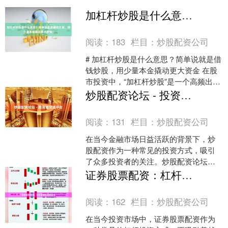
加杠杆炒股是什么意思？简单说就是借钱炒股，用少量本金撬动更大资金。
阅读：
183
栏目：
炒股配资公司
# 加杠杆炒股是什么意思？简单说就是借
钱炒股，用少量本金撬动更大资金 在股
市投资中，“加杠杆炒股”是一个高频出现
的术语，尤其对于追求高收益的投资者
炒股配资论坛 - 投资者交流平台
而言，它既充满....
阅读：
131
栏目：
炒股配资公司
在当今金融市场日益活跃的背景下，炒
股配资作为一种常见的投资方式，吸引
了众多投资者的关注。炒股配资论坛作
为投资者交流的重要平台，为广大股民
证券股票配资：杠杆策略与风险提示
提供了信息分享、经验交流....
阅读：
162
栏目：
炒股配资公司
在当今投资市场中，证券股票配资作为