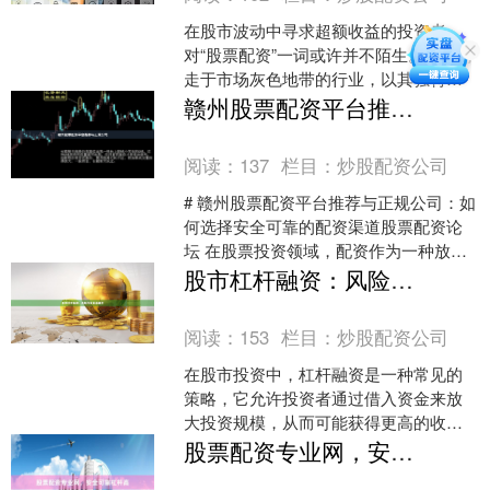
在股市波动中寻求超额收益的投资者，
对“股票配资”一词或许并不陌生。这个游
走于市场灰色地带的行业，以其独特的
资金杠杆模式，吸引着众多渴望放大收
赣州股票配资平台推荐与正规公司
益的投资者，同时也伴....
阅读：
137
栏目：
炒股配资公司
# 赣州股票配资平台推荐与正规公司：如
何选择安全可靠的配资渠道股票配资论
坛 在股票投资领域，配资作为一种放大
资金的操作方式，受到不少投资者的关
股市杠杆融资：风险与收益全解析
注。对于赣州的投资....
阅读：
153
栏目：
炒股配资公司
在股市投资中，杠杆融资是一种常见的
策略，它允许投资者通过借入资金来放
大投资规模，从而可能获得更高的收
益。然而股票配资炒股，杠杆融资也伴
股票配资专业网，安全可靠杠杆高
随着显著的风险。本文将全面....